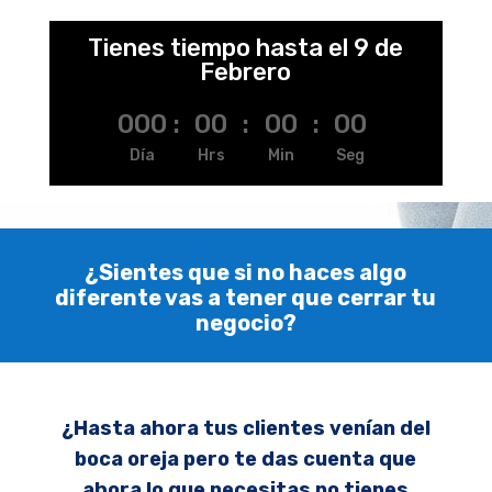
Tienes tiempo hasta el 9 de
Febrero
000
:
00
:
00
:
00
Día
Hrs
Min
Seg
¿Sientes que si no haces algo
diferente vas a tener que cerrar tu
negocio?
¿Hasta ahora tus clientes venían del
boca oreja pero te das cuenta que
ahora lo que necesitas no tienes